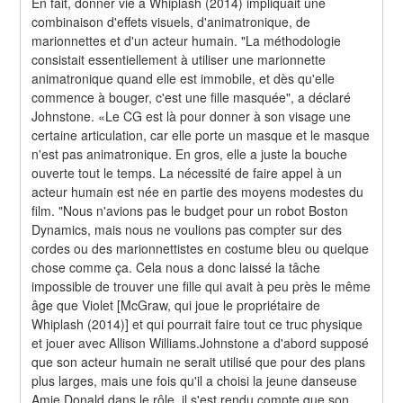
En fait, donner vie à Whiplash (2014) impliquait une 
combinaison d'effets visuels, d'animatronique, de 
marionnettes et d'un acteur humain. "La méthodologie 
consistait essentiellement à utiliser une marionnette 
animatronique quand elle est immobile, et dès qu'elle 
commence à bouger, c'est une fille masquée", a déclaré 
Johnstone. «Le CG est là pour donner à son visage une 
certaine articulation, car elle porte un masque et le masque 
n'est pas animatronique. En gros, elle a juste la bouche 
ouverte tout le temps. La nécessité de faire appel à un 
acteur humain est née en partie des moyens modestes du 
film. "Nous n'avions pas le budget pour un robot Boston 
Dynamics, mais nous ne voulions pas compter sur des 
cordes ou des marionnettistes en costume bleu ou quelque 
chose comme ça. Cela nous a donc laissé la tâche 
impossible de trouver une fille qui avait à peu près le même 
âge que Violet [McGraw, qui joue le propriétaire de 
Whiplash (2014)] et qui pourrait faire tout ce truc physique 
et jouer avec Allison Williams.Johnstone a d'abord supposé 
que son acteur humain ne serait utilisé que pour des plans 
plus larges, mais une fois qu'il a choisi la jeune danseuse 
Amie Donald dans le rôle, il s'est rendu compte que son 