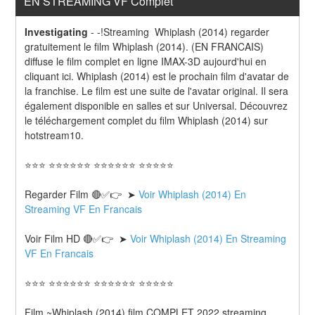
EN STREAMING VF Complet
Investigating
-
-!Streaming  Whiplash (2014) regarder 
gratuitement le film Whiplash (2014). (EN FRANCAIS) 
diffuse le film complet en ligne IMAX-3D aujourd'hui en 
cliquant ici. Whiplash (2014) est le prochain film d'avatar de 
la franchise. Le film est une suite de l'avatar original. Il sera 
également disponible en salles et sur Universal. Découvrez 
le téléchargement complet du film Whiplash (2014) sur 
hotstream10.
⭐⭐⭐ ⭐⭐⭐⭐⭐⭐ ⭐⭐⭐⭐⭐⭐ ⭐⭐⭐⭐⭐
Regarder Film 🔴✅👉  ➤ 
Voir Whiplash (2014) En 
Streaming VF En Francais
Voir Film HD 🔴✅👉  ➤ 
Voir Whiplash (2014) En Streaming 
VF En Francais 
⭐⭐⭐ ⭐⭐⭐⭐⭐⭐ ⭐⭐⭐⭐⭐⭐ ⭐⭐⭐⭐⭐
Film ~Whiplash (2014) film COMPLET 2022 streaming 