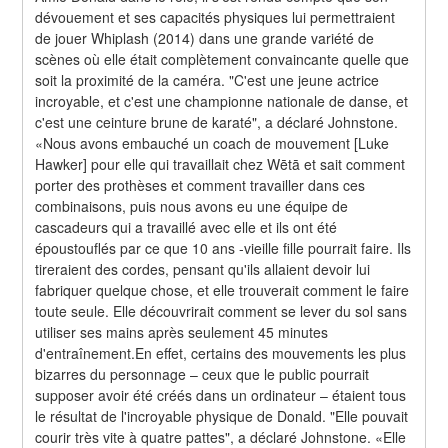
dévouement et ses capacités physiques lui permettraient 
de jouer Whiplash (2014) dans une grande variété de 
scènes où elle était complètement convaincante quelle que 
soit la proximité de la caméra. "C'est une jeune actrice 
incroyable, et c'est une championne nationale de danse, et 
c'est une ceinture brune de karaté", a déclaré Johnstone. 
«Nous avons embauché un coach de mouvement [Luke 
Hawker] pour elle qui travaillait chez Wētā et sait comment 
porter des prothèses et comment travailler dans ces 
combinaisons, puis nous avons eu une équipe de 
cascadeurs qui a travaillé avec elle et ils ont été 
époustouflés par ce que 10 ans -vieille fille pourrait faire. Ils 
tireraient des cordes, pensant qu'ils allaient devoir lui 
fabriquer quelque chose, et elle trouverait comment le faire 
toute seule. Elle découvrirait comment se lever du sol sans 
utiliser ses mains après seulement 45 minutes 
d'entraînement.En effet, certains des mouvements les plus 
bizarres du personnage – ceux que le public pourrait 
supposer avoir été créés dans un ordinateur – étaient tous 
le résultat de l'incroyable physique de Donald. "Elle pouvait 
courir très vite à quatre pattes", a déclaré Johnstone. «Elle 