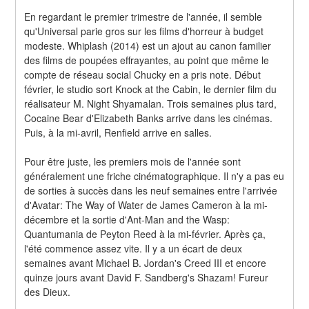
En regardant le premier trimestre de l'année, il semble 
qu'Universal parie gros sur les films d'horreur à budget 
modeste. Whiplash (2014) est un ajout au canon familier 
des films de poupées effrayantes, au point que même le 
compte de réseau social Chucky en a pris note. Début 
février, le studio sort Knock at the Cabin, le dernier film du 
réalisateur M. Night Shyamalan. Trois semaines plus tard, 
Cocaine Bear d'Elizabeth Banks arrive dans les cinémas. 
Puis, à la mi-avril, Renfield arrive en salles.
Pour être juste, les premiers mois de l'année sont 
généralement une friche cinématographique. Il n'y a pas eu 
de sorties à succès dans les neuf semaines entre l'arrivée 
d'Avatar: The Way of Water de James Cameron à la mi-
décembre et la sortie d'Ant-Man and the Wasp: 
Quantumania de Peyton Reed à la mi-février. Après ça, 
l'été commence assez vite. Il y a un écart de deux 
semaines avant Michael B. Jordan's Creed III et encore 
quinze jours avant David F. Sandberg's Shazam! Fureur 
des Dieux.